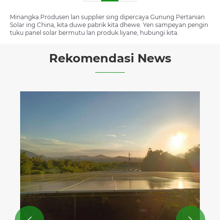
Minangka Produsen lan supplier sing dipercaya Gunung Pertanian
Solar ing China, kita duwe pabrik kita dhewe. Yen sampeyan pengin
tuku panel solar bermutu lan produk liyane, hubungi kita.
Rekomendasi News
Kasil Ngirim Proyek Pemasangan Solar
1.6MW ing Afrika
Ndeleng Liyane >>