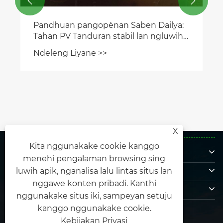


X
Kita nggunakake cookie kanggo
Babagan Kita
menehi pengalaman browsing sing
Produk
luwih apik, nganalisa lalu lintas situs lan
nggawe konten pribadi. Kanthi
Hubungi Kita
nggunakake situs iki, sampeyan setuju
Tindakake kita
kanggo nggunakake cookie.
Kebijakan Privasi