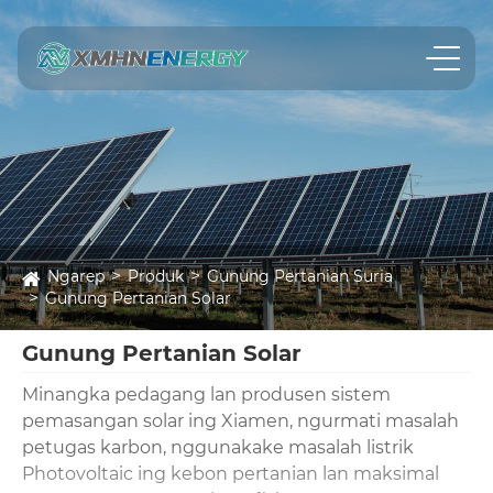
Ngarep
Produk
Gunung Pertanian Suria
Gunung Pertanian Solar
Gunung Pertanian Solar
Minangka pedagang lan produsen sistem
pemasangan solar ing Xiamen, ngurmati masalah
petugas karbon, nggunakake masalah listrik
Photovoltaic ing kebon pertanian lan maksimal