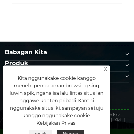
Babagan Kita
Produk
X
Hubungi Kita
Kita nggunakake cookie kanggo
Tindakake kita
menehi pengalaman browsing sing
luwih apik, nganalisa lalu lintas situs lan
nggawe konten pribadi. Kanthi
nggunakake situs iki, sampeyan setuju
Hak Cipta © 2025 xiamen Honos Energy Co, ltd. Kabeh hak
kanggo nggunakake cookie.
dilindhungi undhang-undhang.
Links
|
Sitemap
|
RSS
|
XML
|
Kebijakan Privasi
Kebijakan Privasi