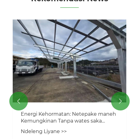
Gunung Solar kanggo Proyek PV Tropis
Malaysia
Ndeleng Liyane >>

