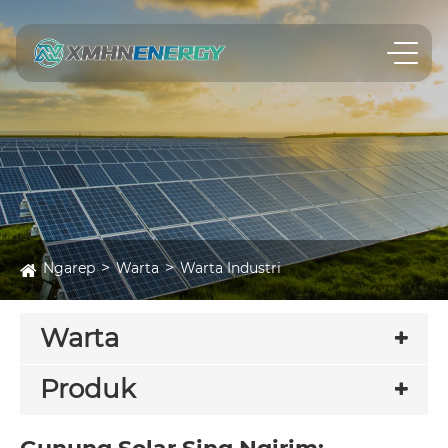
Ngarep
Warta
Warta Industri
Warta
Produk