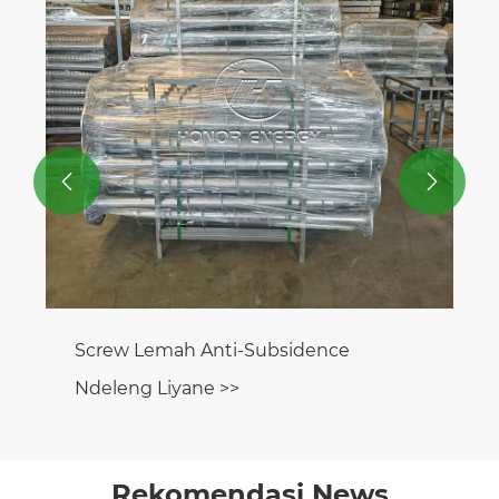
Ndeleng Liyane >>


Rekomendasi News