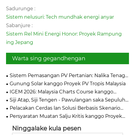
Sadurunge :
Sistem nelusuri: Tech mundhak energi anyar
Sabanjure :
Sistem Rel Mini Energi Honor: Proyek Rampung
ing Jepang
Warta sing gegandhengan
Sistem Pemasangan PV Pertanian: Nalika Tenaga
Surya Ketemu Lemah
Gunung Solar kanggo Proyek PV Tropis Malaysia
IGEM 2026: Malaysia Charts Course kanggo
Transisi Hijau Asia Tenggara
Siji Atap, Siji Tengen - Pawulangan saka Sepuluh
Taun Nglayani Pasar Solar Jepang
Pelacakan Cerdas lan Solusi Berbasis Skenario
Njupuk Panggung Tengah ing Intersolar Europe
Persyaratan Muatan Salju Kritis kanggo Proyek
2026
Pemasangan PV Fukushima
Ninggalake kula pesen