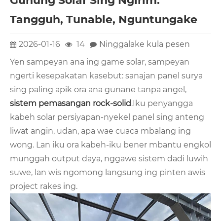
Gunung Solar Sing Ngirim:
Tangguh, Tunable, Nguntungake
2026-01-16
14
Ninggalake kula pesen
Yen sampeyan ana ing game solar, sampeyan
ngerti kesepakatan kasebut: sanajan panel surya
sing paling apik ora ana gunane tanpa angel,
sistem pemasangan rock-solid
.Iku penyangga
kabeh solar persiyapan-nyekel panel sing anteng
liwat angin, udan, apa wae cuaca mbalang ing
wong. Lan iku ora kabeh-iku bener mbantu engkol
munggah output daya, nggawe sistem dadi luwih
suwe, lan wis ngomong langsung ing pinten awis
project rakes ing.